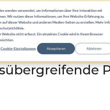
es werden verwendet, um Informationen über Ihre Interaktion mit
Lösungen
Leistungen
Untermenü für L
Un
nnen. Wir nutzen diese Informationen, um Ihre Website-Erfahrung zu
 auf dieser Website und anderen Medien-Seiten zu erstellen. Mehr Inf
chutzrichtlinie.
Website nicht erfasst. Ein einzelnes Cookie wird in Ihrem Browser
 möchten.
ario: Zeiten und 
Cookie-Einstellungen
Akzeptieren
Ablehnen
übergreifende P