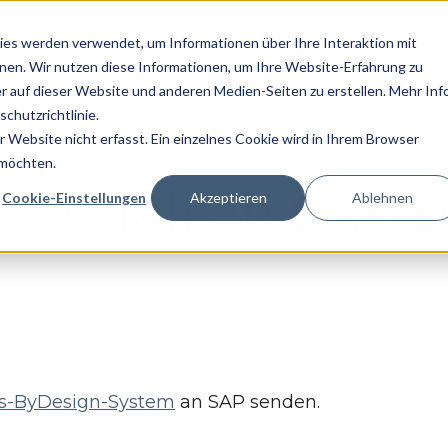
es werden verwendet, um Informationen über Ihre Interaktion mit
Lösungen
Leistungen
Untermenü für L
Un
nnen. Wir nutzen diese Informationen, um Ihre Website-Erfahrung zu
 auf dieser Website und anderen Medien-Seiten zu erstellen. Mehr Inf
chutzrichtlinie.
Website nicht erfasst. Ein einzelnes Cookie wird in Ihrem Browser
 möchten.
: Vorfall an SAP 
Cookie-Einstellungen
Akzeptieren
Ablehnen
s-ByDesign-System
an SAP senden.