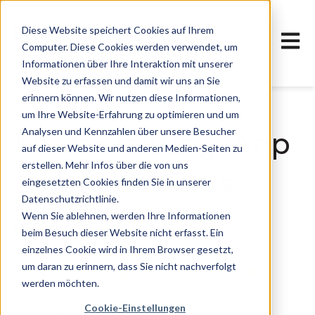
Diese Website speichert Cookies auf Ihrem
Haupt
Computer. Diese Cookies werden verwendet, um
Informationen über Ihre Interaktion mit unserer
Website zu erfassen und damit wir uns an Sie
erinnern können. Wir nutzen diese Informationen,
22. Januar 2020, 11:23:00 MEZ
um Ihre Website-Erfahrung zu optimieren und um
Analysen und Kennzahlen über unsere Besucher
Kurzanleitung: Anp
auf dieser Website und anderen Medien-Seiten zu
erstellen. Mehr Infos über die von uns
assungsmodus
eingesetzten Cookies finden Sie in unserer
Datenschutzrichtlinie.
Wenn Sie ablehnen, werden Ihre Informationen
Bradler GmbH
beim Besuch dieser Website nicht erfasst. Ein
einzelnes Cookie wird in Ihrem Browser gesetzt,
um daran zu erinnern, dass Sie nicht nachverfolgt
Teilen:
werden möchten.
Cookie-Einstellungen
SAP Business ByDesign
bietet einen