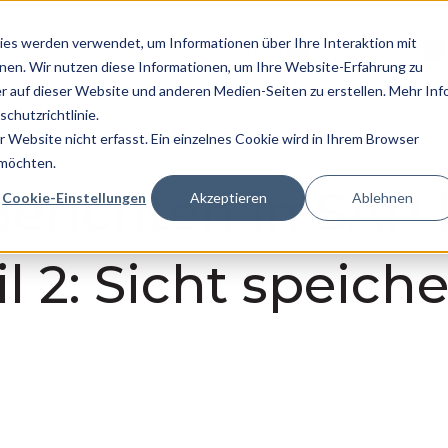
es werden verwendet, um Informationen über Ihre Interaktion mit
Lösungen
Leistungen
Untermenü für L
Un
nnen. Wir nutzen diese Informationen, um Ihre Website-Erfahrung zu
 auf dieser Website und anderen Medien-Seiten zu erstellen. Mehr Inf
chutzrichtlinie.
Website nicht erfasst. Ein einzelnes Cookie wird in Ihrem Browser
 möchten.
Berichten in SAP
Cookie-Einstellungen
Akzeptieren
Ablehnen
l 2: Sicht speich