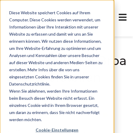
Diese Website speichert Cookies auf Ihrem
Haupt
Computer. Diese Cookies werden verwendet, um
Informationen über Ihre Interaktion mit unserer
Website zu erfassen und damit wir uns an Sie
erinnern können. Wir nutzen diese Informationen,
22. Oktober 2020, 16:07:00 MESZ
um Ihre Website-Erfahrung zu optimieren und um
Analysen und Kennzahlen über unsere Besucher
Kurzanleitung: Broa
auf dieser Website und anderen Medien-Seiten zu
erstellen. Mehr Infos über die von uns
dcasts erstellen
eingesetzten Cookies finden Sie in unserer
Datenschutzrichtlinie.
Wenn Sie ablehnen, werden Ihre Informationen
Bradler GmbH
beim Besuch dieser Website nicht erfasst. Ein
einzelnes Cookie wird in Ihrem Browser gesetzt,
um daran zu erinnern, dass Sie nicht nachverfolgt
Teilen:
werden möchten.
Cookie-Einstellungen
Sie möchten in Ihrem
SAP Business